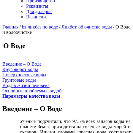
Производство
Реквизиты
Для дилеров
Вакансии
Главная
/
bz ликбез по воде
/
Ликбез: об очистке воды
/
О Воде
и водоочистке
О Воде
Введение – О Воде
Круговорот воды
Поверхностные воды
Грунтовые воды
Вода в жизни человека
Основные проблемы с водой
Параметры качества воды
Введение – О Воде
Ученые подсчитали, что 97.5% всех запасов воды на
планете Земля приходится на соленые воды морей и
океанов. Иными словами, пресная вода составляет