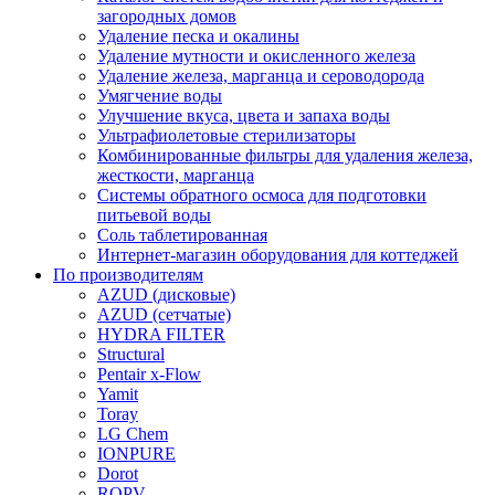
загородных домов
Удаление песка и окалины
Удаление мутности и окисленного железа
Удаление железа, марганца и сероводорода
Умягчение воды
Улучшение вкуса, цвета и запаха воды
Ультрафиолетовые стерилизаторы
Комбинированные фильтры для удаления железа,
жесткости, марганца
Системы обратного осмоса для подготовки
питьевой воды
Соль таблетированная
Интернет-магазин оборудования для коттеджей
По производителям
AZUD (дисковые)
AZUD (сетчатые)
HYDRA FILTER
Structural
Pentair x-Flow
Yamit
Toray
LG Chem
IONPURE
Dorot
ROPV