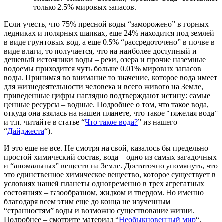
только 2.5% мировых запасов.
Если учесть, что 75% пресной воды “заморожено” в горных
ледниках и полярных шапках, еще 24% находится под землей
в виде грунтовых вод, а еще 0.5% “рассредоточено” в почве в
виде влаги, то получается, что на наиболее доступный и
дешевый источники воды – реки, озера и прочие наземные
водоемы приходится чуть больше 0.01% мировых запасов
воды. Принимая во внимание то значение, которое вода имеет
для жизнедеятельности человека и всего живого на Земле,
приведенные цифры наглядно подтверждают истину: самые
ценные ресурсы – водные. Подробнее о том, что такое вода,
откуда она взялась на нашей планете, что такое “тяжелая вода”
и т.п. читайте в статье “
Что такое вода?
” из нашего
“
Дайджеста
“).
И это еще не все. Не смотря на свой, казалось бы предельно
простой химический состав, вода – одно из самых загадочных
и “аномальных” веществ на Земле. Достаточно упомянуть, что
это единственное химическое вещество, которое существует в
условиях нашей планеты одновременно в трех агрегатных
состояниях – газообразном, жидком и твердом. Но именно
благодаря всем этим еще до конца не изученным
“странностям” воды и возможно существование жизни.
Подробнее – смотрите материал “
Необыкновенный мир
“.