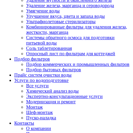
Удаление мутности и окисленного железа
Удаление железа, марганца и сероводорода
Умягчение воды
Улучшение вкуса, цвета и запаха воды
Ультрафиолетовые стерилизаторы
Комбинированные фильтры для удаления железа,
жесткости, марганца
Системы обратного осмоса для подготовки
питьевой воды
Соль таблетированная
Опросный лист по фильтрам для коттеджей
Подбор фильтров
Подбор коммерческих и промышленных фильтров
Подбор бытовых фильтров
Прайс систем очистки воды
Услуги по водоподготовке
Все услуги
Химический анализ воды
Экспертно-консультационные услуги
Модернизация и ремонт
Монтаж
Шеф-монтаж
Пуско-наладка
Контакты
О компании