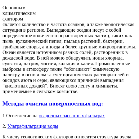
Основным
климатическим
фактором
является количество и частота осадков, а также экологическая
ситуация в регионе. Выпадающие осадки несут с собой
определенное количество нерастворенных частиц, таких как
пыль, вулканический пепел, пыльца растений, бактерии,
грибковые споры, а иногда и более крупные микроорганизмы.
Океан является источником разных солей, растворенных в
дождевой воде. В ней можно обнаружить ионы хлорида,
сульфата, натрия, магния, кальция и калия. Промышленные
выбросы в атмосферу также “обогащают” химическую
палитру, в основном за счет органических растворителей и
оксидов азота и серы, являющихся причиной выпадения
“кислотных дождей”. Вносят свою лепту и химикаты,
применяемые в сельском хозяйстве.
Методы очистки поверхностных вод:
1.Осветление на
осадочных засыпных фильтрах
2.
Ультрафильтрация воды
К числу геологических факторов относится структура русла