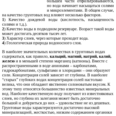
большей части отфильтровываются,
но вода начинает насыщаться солями
и микроэлементами. В общем случае,
на качество грунтовых вод влияют несколько факторов.
1
) Качество дождевой воды (кислотность, насыщенность
солями и т.д.).
2
) Качество воды в подводном резервуаре. Возраст такой воды
может достигать десятков тысяч лет.
3
) Характер слоев, через которые проходит вода.
4
) Геологическая природа водоносного слоя.
В наиболее значительных количествах в грунтовых водах
содержаться, как правило,
кальций, магний, натрий, калий,
железо
и в меньшей степени марганец (катионы). Вместе с
распространенными в воде анионами – карбонатами,
гидрокарбонатами, сульфатами и хлоридами – они образуют
соли. Концентрация солей зависит от глубины. В наиболее
“старых” глубоких водах концентрация солей настолько
велика, что они обладают явственно солоноватым вкусом. К
этому типу относятся большинство известных минеральных
вод. Наиболее качественную воду получают из известняковых
слоев, но глубина их залегания может быть достаточно
большой и добуриться до них – удовольствие не из дешевых.
Грунтовые воды характеризуются достаточно высокой
минерализацией, жесткостью, низким содержанием органики