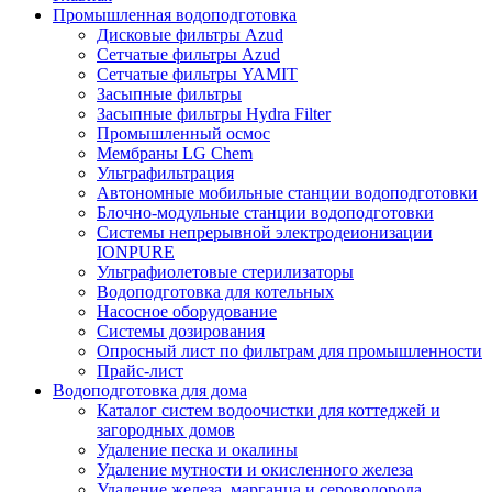
Промышленная водоподготовка
Дисковые фильтры Azud
Сетчатые фильтры Azud
Сетчатые фильтры YAMIT
Засыпные фильтры
Засыпные фильтры Hydra Filter
Промышленный осмос
Мембраны LG Chem
Ультрафильтрация
Автономные мобильные станции водоподготовки
Блочно-модульные станции водоподготовки
Системы непрерывной электродеионизации
IONPURE
Ультрафиолетовые стерилизаторы
Водоподготовка для котельных
Насосное оборудование
Системы дозирования
Опросный лист по фильтрам для промышленности
Прайс-лист
Водоподготовка для дома
Каталог систем водоочистки для коттеджей и
загородных домов
Удаление песка и окалины
Удаление мутности и окисленного железа
Удаление железа, марганца и сероводорода