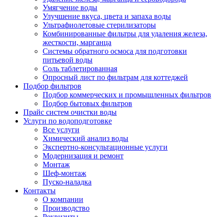
Умягчение воды
Улучшение вкуса, цвета и запаха воды
Ультрафиолетовые стерилизаторы
Комбинированные фильтры для удаления железа,
жесткости, марганца
Системы обратного осмоса для подготовки
питьевой воды
Соль таблетированная
Опросный лист по фильтрам для коттеджей
Подбор фильтров
Подбор коммерческих и промышленных фильтров
Подбор бытовых фильтров
Прайс систем очистки воды
Услуги по водоподготовке
Все услуги
Химический анализ воды
Экспертно-консультационные услуги
Модернизация и ремонт
Монтаж
Шеф-монтаж
Пуско-наладка
Контакты
О компании
Производство
Реквизиты