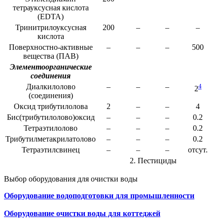
тетрауксусная кислота
(EDTA)
Тринитрилоуксусная
200
–
–
–
кислота
Поверхностно-активные
–
–
–
500
вещества (ПАВ)
Элементоорганические
соединения
Диалкилолово
–
–
–
4
2
(соединения)
Оксид трибутилолова
2
–
–
4
Бис(трибутилолово)оксид
–
–
–
0.2
Тетраэтилолово
–
–
–
0.2
Трибутилметакрилатолово
–
–
–
0.2
Тетраэтилсвинец
–
–
–
отсут.
2. Пестициды
Выбор оборудования для очистки воды
Оборудование водоподготовки для промышленности
Оборудование очистки воды для коттеджей