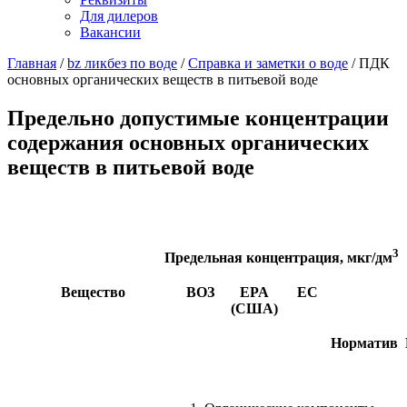
Для дилеров
Вакансии
Главная
/
bz ликбез по воде
/
Справка и заметки о воде
/
ПДК
основных органических веществ в питьевой воде
Предельно допустимые концентрации
содержания основных органических
веществ в питьевой воде
3
Предельная концентрация, мкг/дм
Вещество
ВОЗ
EPA
ЕС
(США)
Норматив