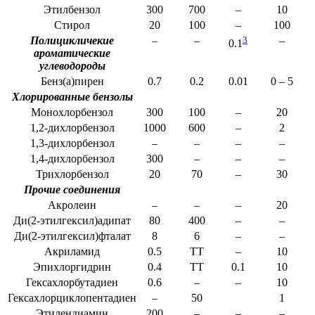
Этилбензол
300
700
–
10
Стирол
20
100
–
100
Полицикличекие
–
–
3
–
0.1
ароматические
углеводороды
Бенз(a)пирен
0.7
0.2
0.01
0 – 5
Хлорированные бензолы
Монохлорбензол
300
100
–
20
1,2-дихлорбензол
1000
600
–
2
1,3-дихлорбензол
–
–
–
–
1,4-дихлорбензол
300
–
–
–
Трихлорбензол
20
70
–
30
Прочие соединения
Акролеин
–
–
–
20
Ди(2-этилгексил)адипат
80
400
–
–
Ди(2-этилгексил)фталат
8
6
–
–
Акриламид
0.5
ТТ
–
10
Эпихлоргидрин
0.4
ТТ
0.1
10
Гексахлорбутадиен
0.6
–
–
10
Гексахлорциклопентадиен
–
50
1
Этилендиамин
200
–
–
–