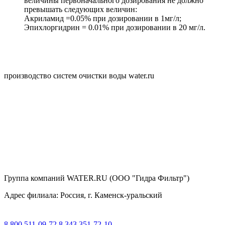
величины первоначального дозирования не должно
превышать следующих величин:
Акриламид =0.05% при дозировании в 1мг/л;
Эпихлоргидрин = 0.01% при дозировании в 20 мг/л.
производство систем очистки воды water.ru
Группа компаний WATER.RU (ООО "Гидра Фильтр")
Адрес филиала:
Россия
, г.
Каменск-уральский
8 800 511-09-72
8 343 351-72-10