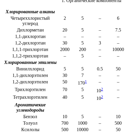
1
. Органические компоненты
Хлорированные алканы
Четыреххлористый
2
5
–
6
углерод
Дихлорметан
20
5
–
7.5
1,1-дихлорэтан
–
–
–
–
1,2-дихлорэтан
30
5
3
–
1,1,1-трихлорэтан
2000
200
–
10000
1,1,2-трихлорэтан
–
5
–
–
Хлорированные этилены
Винилхлорид
5
5
0.5
50
1,1-дихлорэтилен
30
7
–
–
1,2-дихлорэтилен
50
1
–
–
170
Трихлорэтилен
70
5
2
–
10
Тетрахлорэтилен
40
5
2
–
10
Ароматичекие
углеводороды
Бензол
10
5
–
10
Толуол
700
1000
–
500
Ксилолы
500
10000
–
50