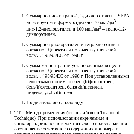
Суммарно цис- и транс-1,2-дихлорэтилен. USEPA
3
нормирует эти формы отдельно. 70 мкг/дм
–
3
цис-1,2-дихлорэтилен и 100 мкг/дм
– транс-1,2-
дихлорэтилен.
Суммарно трихлорэтилен и тетрахлорэтилен
согласно “Директивы по качеству питьевой
воды…” 98/93/EC от 1998 г.
Сумма концентраций установленных веществ
согласно “Директивы по качеству питьевой
воды…” 98/93/EC от 1998 г. Под установленными
веществами понимают бенз(b)фторантрен,
бенз(k)фторантрен, бенз(ghi)перилен,
индено(1,2,3-cd)пирен.
По диэтилолово дихлориду.
TT
– Метод применения (от английского Treatment
Technique). При использовании акриламида и
эпихлоргидрина в системах питьевого водоснабжения
соотношение остаточного содержания мономера и