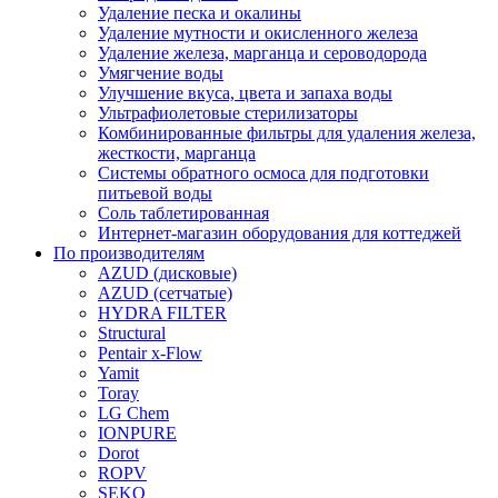
Удаление песка и окалины
Удаление мутности и окисленного железа
Удаление железа, марганца и сероводорода
Умягчение воды
Улучшение вкуса, цвета и запаха воды
Ультрафиолетовые стерилизаторы
Комбинированные фильтры для удаления железа,
жесткости, марганца
Системы обратного осмоса для подготовки
питьевой воды
Соль таблетированная
Интернет-магазин оборудования для коттеджей
По производителям
AZUD (дисковые)
AZUD (сетчатые)
HYDRA FILTER
Structural
Pentair x-Flow
Yamit
Toray
LG Chem
IONPURE
Dorot
ROPV
SEKO