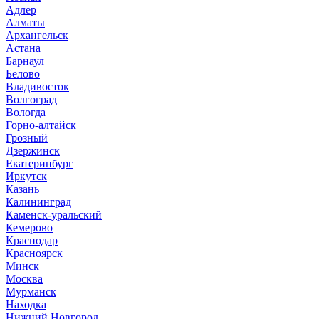
Адлер
Алматы
Архангельск
Астана
Барнаул
Белово
Владивосток
Волгоград
Вологда
Горно-алтайск
Грозный
Дзержинск
Екатеринбург
Иркутск
Казань
Калининград
Каменск-уральский
Кемерово
Краснодар
Красноярск
Минск
Москва
Мурманск
Находка
Нижний Новгород