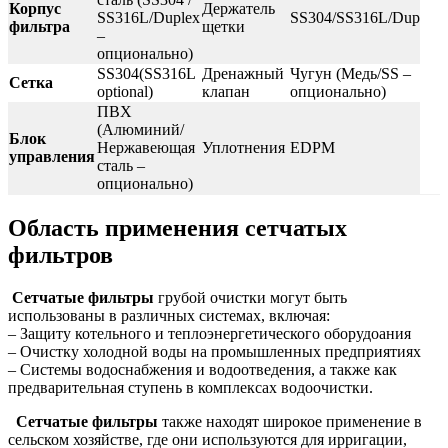
Корпус
Держатель
SS316L/Duplex
SS304/SS316L/Duplex
фильтра
щетки
–
опционально)
SS304(SS316L
Дренажный
Чугун (Медь/SS –
Сетка
optional)
клапан
опционально)
ПВХ
(Алюминий/
Блок
Нержавеющая
Уплотнения
EDPM
управления
сталь –
опционально)
Область применения сетчатых
фильтров
Сетчатые фильтры
грубой очистки могут быть
использованы в различных системах, включая:
– Защиту котельного и теплоэнергетического оборудоания
– Очистку холодной воды на промышленных предприятиях
– Системы водоснабжения и водоотведения, а также как
предварительная ступень в комплексах водоочистки.
Сетчатые фильтры
также находят широкое применение в
сельском хозяйстве, где они используются для ирригации,