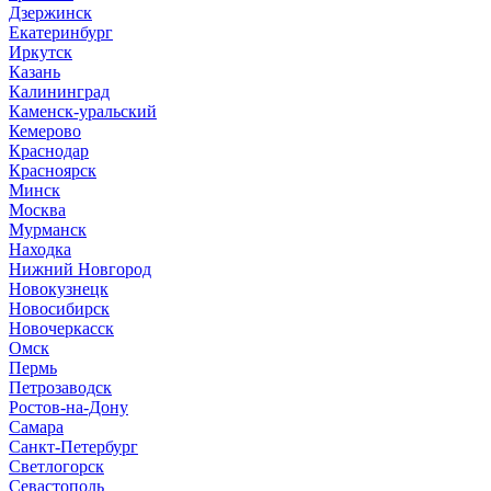
Дзержинск
Екатеринбург
Иркутск
Казань
Калининград
Каменск-уральский
Кемерово
Краснодар
Красноярск
Минск
Москва
Мурманск
Находка
Нижний Новгород
Новокузнецк
Новосибирск
Новочеркасск
Омск
Пермь
Петрозаводск
Ростов-на-Дону
Самара
Санкт-Петербург
Светлогорск
Севастополь