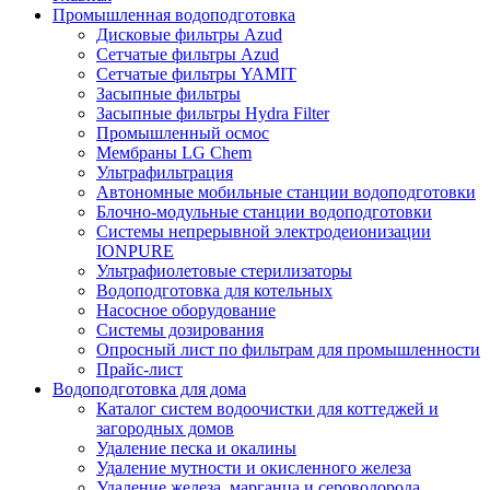
Промышленная водоподготовка
Дисковые фильтры Azud
Сетчатые фильтры Azud
Сетчатые фильтры YAMIT
Засыпные фильтры
Засыпные фильтры Hydra Filter
Промышленный осмос
Мембраны LG Chem
Ультрафильтрация
Автономные мобильные станции водоподготовки
Блочно-модульные станции водоподготовки
Системы непрерывной электродеионизации
IONPURE
Ультрафиолетовые стерилизаторы
Водоподготовка для котельных
Насосное оборудование
Системы дозирования
Опросный лист по фильтрам для промышленности
Прайс-лист
Водоподготовка для дома
Каталог систем водоочистки для коттеджей и
загородных домов
Удаление песка и окалины
Удаление мутности и окисленного железа
Удаление железа, марганца и сероводорода