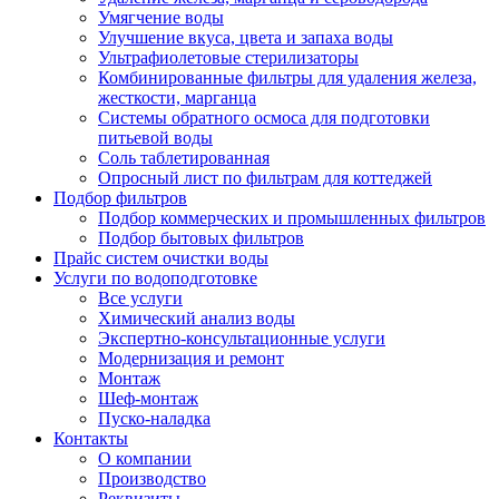
Умягчение воды
Улучшение вкуса, цвета и запаха воды
Ультрафиолетовые стерилизаторы
Комбинированные фильтры для удаления железа,
жесткости, марганца
Системы обратного осмоса для подготовки
питьевой воды
Соль таблетированная
Опросный лист по фильтрам для коттеджей
Подбор фильтров
Подбор коммерческих и промышленных фильтров
Подбор бытовых фильтров
Прайс систем очистки воды
Услуги по водоподготовке
Все услуги
Химический анализ воды
Экспертно-консультационные услуги
Модернизация и ремонт
Монтаж
Шеф-монтаж
Пуско-наладка
Контакты
О компании
Производство
Реквизиты