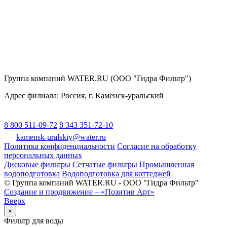
Группа компаний WATER.RU (ООО "Гидра Фильтр")
Адрес филиала:
Россия
, г.
Каменск-уральский
8 800 511-09-72
8 343 351-72-10
kamensk-uralskiy@water.ru
Политика конфиденциальности
Согласие на обработку
персональных данных
Дисковые фильтры
Сетчатые фильтры
Промышленная
водоподготовка
Водоподготовка для коттеджей
© Группа компаний WATER.RU - ООО "Гидра Фильтр"
Создание и продвижение – «Позитив Арт»
Вверх
×
Фильтр для воды