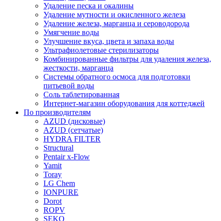
Удаление песка и окалины
Удаление мутности и окисленного железа
Удаление железа, марганца и сероводорода
Умягчение воды
Улучшение вкуса, цвета и запаха воды
Ультрафиолетовые стерилизаторы
Комбинированные фильтры для удаления железа,
жесткости, марганца
Системы обратного осмоса для подготовки
питьевой воды
Соль таблетированная
Интернет-магазин оборудования для коттеджей
По производителям
AZUD (дисковые)
AZUD (сетчатые)
HYDRA FILTER
Structural
Pentair x-Flow
Yamit
Toray
LG Chem
IONPURE
Dorot
ROPV
SEKO