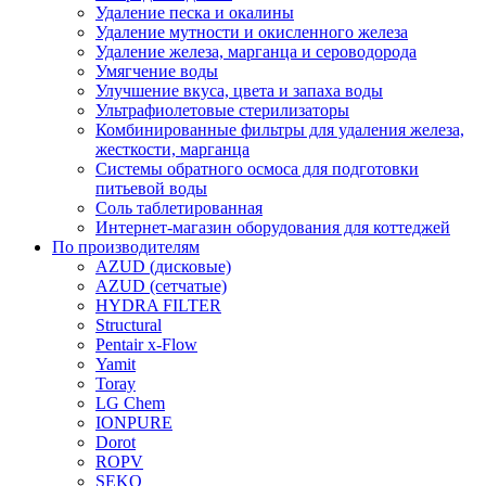
Удаление песка и окалины
Удаление мутности и окисленного железа
Удаление железа, марганца и сероводорода
Умягчение воды
Улучшение вкуса, цвета и запаха воды
Ультрафиолетовые стерилизаторы
Комбинированные фильтры для удаления железа,
жесткости, марганца
Системы обратного осмоса для подготовки
питьевой воды
Соль таблетированная
Интернет-магазин оборудования для коттеджей
По производителям
AZUD (дисковые)
AZUD (сетчатые)
HYDRA FILTER
Structural
Pentair x-Flow
Yamit
Toray
LG Chem
IONPURE
Dorot
ROPV
SEKO