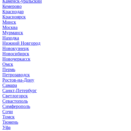
Каменск-уральский
Кемерово
Краснодар
Красноярск
Минск
Москва
Мурманск
Находка
Нижний Новгород
Новокузнецк
Новосибирск
Новочеркасск
Омск
Пермь
Петрозаводск
Ростов-на-Дону
Самара
Санкт-Петербург
Светлогорск
Севастополь
Симферополь
Сочи
Томск
Тюмень
Уфа