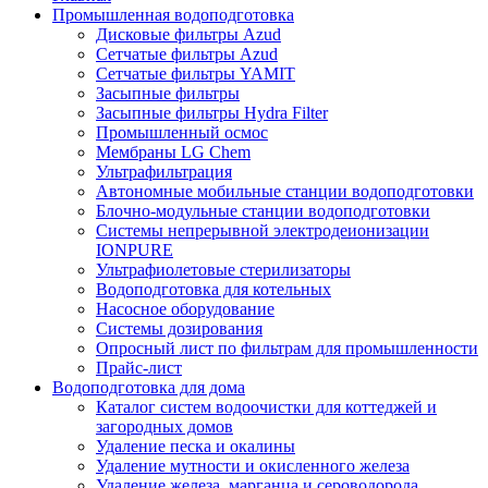
Промышленная водоподготовка
Дисковые фильтры Azud
Сетчатые фильтры Azud
Сетчатые фильтры YAMIT
Засыпные фильтры
Засыпные фильтры Hydra Filter
Промышленный осмос
Мембраны LG Chem
Ультрафильтрация
Автономные мобильные станции водоподготовки
Блочно-модульные станции водоподготовки
Системы непрерывной электродеионизации
IONPURE
Ультрафиолетовые стерилизаторы
Водоподготовка для котельных
Насосное оборудование
Системы дозирования
Опросный лист по фильтрам для промышленности
Прайс-лист
Водоподготовка для дома
Каталог систем водоочистки для коттеджей и
загородных домов
Удаление песка и окалины
Удаление мутности и окисленного железа
Удаление железа, марганца и сероводорода