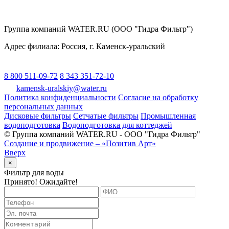
Группа компаний WATER.RU (ООО "Гидра Фильтр")
Адрес филиала:
Россия
, г.
Каменск-уральский
8 800 511-09-72
8 343 351-72-10
kamensk-uralskiy@water.ru
Политика конфиденциальности
Согласие на обработку
персональных данных
Дисковые фильтры
Сетчатые фильтры
Промышленная
водоподготовка
Водоподготовка для коттеджей
© Группа компаний WATER.RU - ООО "Гидра Фильтр"
Создание и продвижение – «Позитив Арт»
Вверх
×
Фильтр для воды
Принято! Ожидайте!